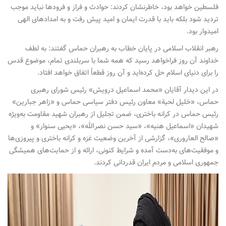
فلسطین خواهد بود، خاطرنشان کردند: حوادث و فراز و فرودها نباید موجب
تردید شود بلکه باید با قدرت ایمان و امید پیش رفت و به امدادهای الهی
امیدوار بود.
رهبر انقلاب اسلامی در پایان خطاب به رهبران حماس گفتند: به لطف
خداوند آن روز فراخواهد رسید که همه شما با سربلندی تمام، موضوع قدس
را برای دنیای اسلام حل کرده‌اید و آن روز قطعاً اتفاق خواهد افتاد.
در این دیدار آقایان «محمد اسماعیل درویش» رئیس شورای رهبری
حماس، «خلیل لحیة» معاون رئیس دفتر سیاسی حماس و «زاهر جبارین»
رئیس حماس در کرانه باختری، ضمن تجلیل از رهبران شهید مقاومت به‌ویژه
شهیدان «اسماعیل هنیه»، «سید حسن نصرالله»، «یحیی سنوار» و
«صالح العاروری»، گزارشی از آخرین وضعیت غزه و کرانه باختری و پیروزی‌ها
و موفقیت‌های به‌دست آمده و شرایط کنونی، ارائه و از حمایت‌های همیشگی
جمهوری اسلامی و مردم ایران قدردانی کردند.