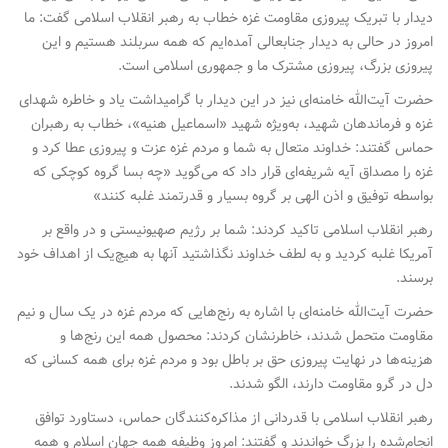
دیدار با تبریک پیروزی مقاومت غزه خطاب به رهبر انقلاب اسلامی گفت: ما
امروز در حالی به دیدار جنابعالی آمده‌ایم که همه سربلند هستیم و این
پیروزی بزرگ، پیروزی مشترک ما و جمهوری اسلامی است.
حضرت آیت‌الله خامنه‌ای نیز در این دیدار با گرامیداشت یاد و خاطره شهدای
غزه و فرماندهان شهید، به‌ویژه شهید «اسماعیل هنیه»، خطاب به رهبران
حماس گفتند: خداوند متعال به شما و مردم غزه عزت و پیروزی عطا کرد و
غزه را مصداق آیه شریفه‌ای قرار داد که می‌گوید «چه بسا گروه کوچکی که
بواسطه توفیق و اذن الهی بر گروه بسیار و قدرتمند غلبه کنند»
رهبر انقلاب اسلامی تاکید کردند: شما بر رژیم صهیونیستی و در واقع بر
آمریکا غلبه کردید و به لطف خداوند نگذاشتید آنها به هیچ‌یک از اهداف خود
برسند.
حضرت آیت‌الله خامنه‌ای با اشاره به رنج‌هایی که مردم غزه در یک سال و نیم
مقاومت متحمل شدند، خاطرنشان کردند: محصول همه این رنج‌ها و
هزینه‌ها در نهایت پیروزی حق بر باطل بود و مردم غزه برای همه کسانی که
دل در گرو مقاومت دارند، الگو شدند.
رهبر انقلاب اسلامی با قدردانی از مذاکره‌کنندگان حماس، دستاورد توافق
انجام‌شده را بزرگ خواندند و گفتند: امروز وظیفه همه جهان اسلام و همه