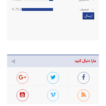
ضعیف
75.33 %
مارا دنبال کنید